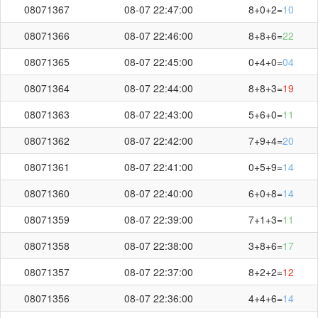
08071367
08-07 22:47:00
8+0+2=
10
08071366
08-07 22:46:00
8+8+6=
22
08071365
08-07 22:45:00
0+4+0=
04
08071364
08-07 22:44:00
8+8+3=
19
08071363
08-07 22:43:00
5+6+0=
11
08071362
08-07 22:42:00
7+9+4=
20
08071361
08-07 22:41:00
0+5+9=
14
08071360
08-07 22:40:00
6+0+8=
14
08071359
08-07 22:39:00
7+1+3=
11
08071358
08-07 22:38:00
3+8+6=
17
08071357
08-07 22:37:00
8+2+2=
12
08071356
08-07 22:36:00
4+4+6=
14