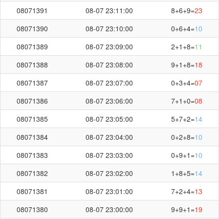
08071391
08-07 23:11:00
8+6+9=
23
08071390
08-07 23:10:00
0+6+4=
10
08071389
08-07 23:09:00
2+1+8=
11
08071388
08-07 23:08:00
9+1+8=
18
08071387
08-07 23:07:00
0+3+4=
07
08071386
08-07 23:06:00
7+1+0=
08
08071385
08-07 23:05:00
5+7+2=
14
08071384
08-07 23:04:00
0+2+8=
10
08071383
08-07 23:03:00
0+9+1=
10
08071382
08-07 23:02:00
1+8+5=
14
08071381
08-07 23:01:00
7+2+4=
13
08071380
08-07 23:00:00
9+9+1=
19