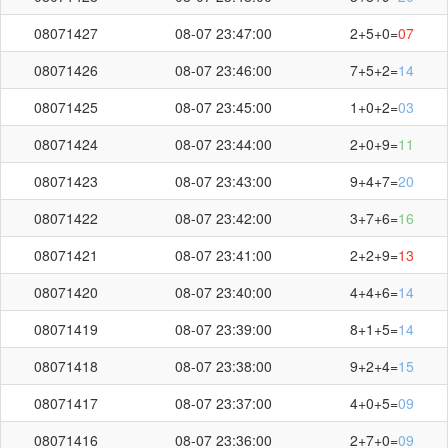
08071427
08-07 23:47:00
2+5+0=
07
08071426
08-07 23:46:00
7+5+2=
14
08071425
08-07 23:45:00
1+0+2=
03
08071424
08-07 23:44:00
2+0+9=
11
08071423
08-07 23:43:00
9+4+7=
20
08071422
08-07 23:42:00
3+7+6=
16
08071421
08-07 23:41:00
2+2+9=
13
08071420
08-07 23:40:00
4+4+6=
14
08071419
08-07 23:39:00
8+1+5=
14
08071418
08-07 23:38:00
9+2+4=
15
08071417
08-07 23:37:00
4+0+5=
09
08071416
08-07 23:36:00
2+7+0=
09