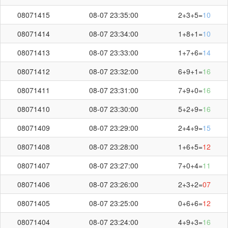
08071415
08-07 23:35:00
2+3+5=
10
08071414
08-07 23:34:00
1+8+1=
10
08071413
08-07 23:33:00
1+7+6=
14
08071412
08-07 23:32:00
6+9+1=
16
第
08080010
开奖结果
08071411
08-07 23:31:00
7+9+0=
16
08071410
08-07 23:30:00
5+2+9=
16
08071409
08-07 23:29:00
2+4+9=
15
08071408
08-07 23:28:00
1+6+5=
12
+
+
=
08071407
08-07 23:27:00
7+0+4=
11
1
5
1
07
08071406
08-07 23:26:00
2+3+2=
07
08071405
08-07 23:25:00
0+6+6=
12
08071404
08-07 23:24:00
4+9+3=
16